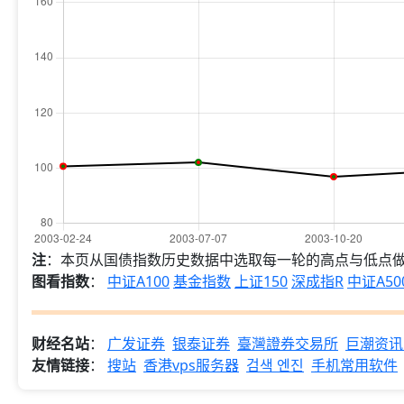
注
：本页从国债指数历史数据中选取每一轮的高点与低点
图看指数
：
中证A100
基金指数
上证150
深成指R
中证A50
财经名站
：
广发证券
银泰证券
臺灣證券交易所
巨潮资讯
友情链接
：
搜站
香港vps服务器
검색 엔진
手机常用软件