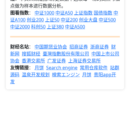
点做为样本进行数据分析。
图看指数
：
中证1000
中证A50
上证指数
国债指数
中
证A100
创业200
上证50
中证200
创业大盘
中证500
中证2000
科创50
上证380
中证A500
财经名站
：
中国期货业协会
招商证券
浙商证券
财
新网
搜狐财经
臺灣指數股份有限公司
中国上市公司
协会
香港交易所
广发证券
上海证券交易所
友情链接
：
月饼
Search engine
常用仓库软件
站群
源码
温泉开发规划
検索エンジン
月饼
贵阳app开
发