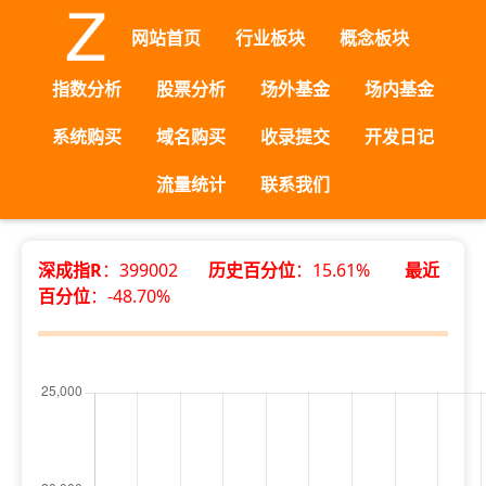
网站首页
行业板块
概念板块
指数分析
股票分析
场外基金
场内基金
系统购买
域名购买
收录提交
开发日记
流量统计
联系我们
深成指R
：399002
历史百分位
：15.61%
最近
百分位
：-48.70%