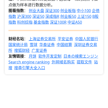
点做为样本进行数据分析。
图看指数
：
创业大盘
深证300
创业板指
中小100
企债
指数
沪深300
深证50
深成指R
创业板50
上证150
B股
指数
科创综指
基金指数
深证100R
中证A50
财经名站
：
上海证券交易所
平安证券
中国人民银行
国家统计局
雪球
华泰证券
中国结算
深圳证券交易
所
搜狐财经
广发证券
友情链接
：
月饼
软件开发定制
日本の検索エンジン
Search engine ranking
外网域名购买
提取文件
站
搜
搜尋引擎大全入口