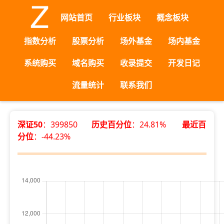
网站首页
行业板块
概念板块
指数分析
股票分析
场外基金
场内基金
系统购买
域名购买
收录提交
开发日记
流量统计
联系我们
深证50
：399850
历史百分位
：24.81%
最近百
分位
：-44.23%